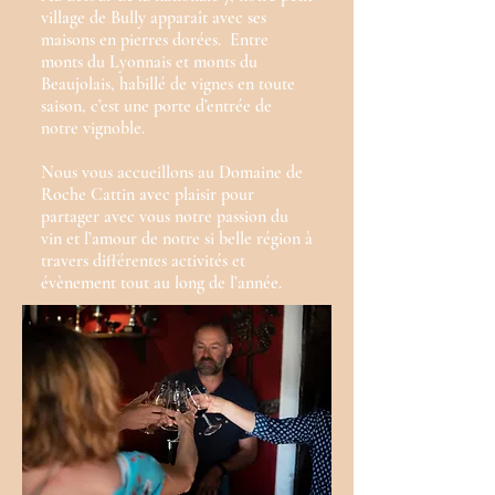
village de Bully apparaît avec ses
maisons en pierres dorées. Entre
monts du Lyonnais et monts du
Beaujolais, habillé de vignes en toute
saison, c’est une porte d’entrée de
notre vignoble.
Nous vous accueillons au Domaine de
Roche Cattin avec plaisir pour
partager avec vous notre passion du
vin et l’amour de notre si belle région à
travers différentes activités et
évènement tout au long de l’année.