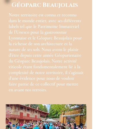
Géoparc Beaujolais
Notre territoire est connu et reconnu
dans le monde entier, avec ses différents
labels tel que le Patrimoine Immatériel
de l’Unesco pour la gastronomie
Lyonnaise et le Géoparc Beaujolais pour
la richesse de son architecture et la
nature de ses sols. Nous avons le plaisir
d’être depuis cette année Géopartenaire
du Géoparc Beaujolais. Notre activité
viticole étant fondamentalement lié à la
complexité de notre territoire, il s’agissait
d’une évidence pour nous de vouloir
faire partie de ce collectif pour mettre
en avant nos terroirs.