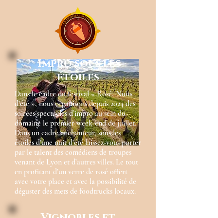
Impro sous les
étoiles
Dans le cadre du festival « Rosé, Nuits
d’été », nous organisons depuis 2024 des
soirées spectacles d’impro au sein du
domaine le premier week-end de juillet.
Dans un cadre enchanteur, sous les
étoiles d’une nuit d’été laissez-vous porter
par le talent des comédiens de troupes
venant de Lyon et d’autres villes. Le tout
en profitant d’un verre de rosé offert
avec votre place et avec la possibilité de
déguster des mets de foodtrucks locaux.
Vignobles et