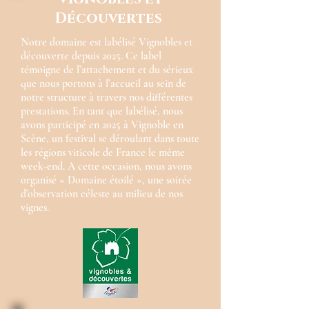
Découvertes
Notre domaine est labélisé Vignobles et
découverte depuis 2025. Ce label
témoigne de l’attachement et du sérieux
que nous portons à l’accueil au sein de
notre structure à travers nos différentes
prestations. En tant que labélisé, nous
avons participé en 2025 à Vignoble en
Scène, un festival se déroulant dans toute
les régions viticole de France le même
week-end. A cette occasion, nous avons
organisé « Domaine étoilé », une soirée
d’observation céleste au milieu de nos
vignes.