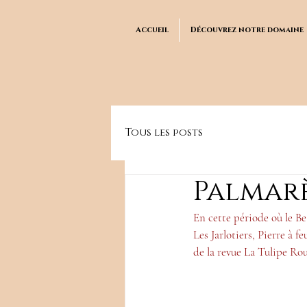
Accueil
Découvrez notre domaine
Tous les posts
Palmarè
En cette période où le Be
Les Jarlotiers, Pierre à 
de la revue La Tulipe Rou