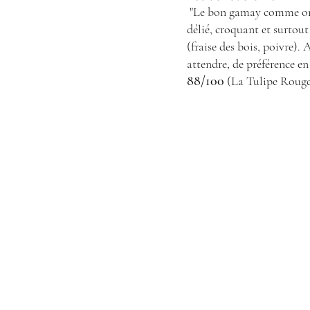
 "Le bon gamay comme on l'aime : délicat, 
délié, croquant et surtout 
(fraise des bois, poivre). 
attendre, de préférence e
88/100
 (La Tulipe Rouge