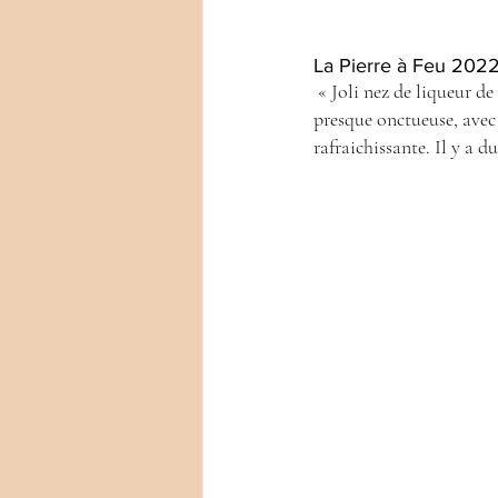
La Pierre à Feu 2022
 « Joli nez de liqueur de framboise sur un fond réglissé en introduction d'une bouche veloutée, nette, 
presque onctueuse, avec 
rafraichissante. Il y a d