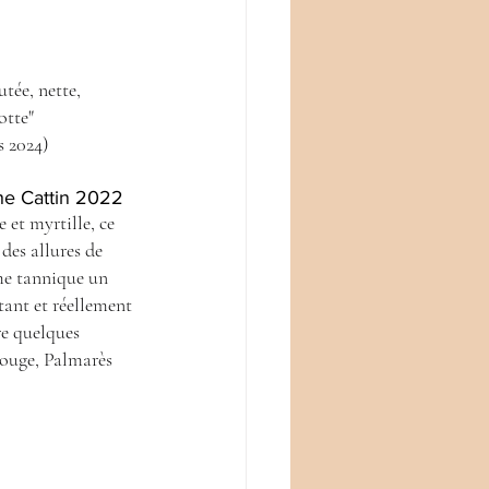
otte" 
s 2024)
he Cattin 2022 
 et myrtille, ce 
des allures de 
me tannique un 
tant et réellement 
re quelques 
ouge, Palmarès 