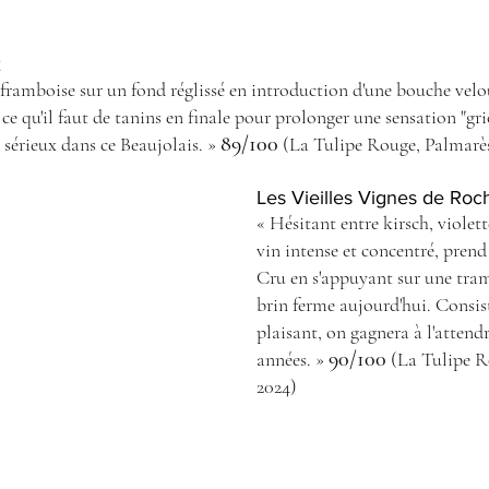
 
ce qu'il faut de tanins en finale pour prolonger une sensation "gri
89/100
u sérieux dans ce Beaujolais. » 
 (La Tulipe Rouge, Palmarè
Les Vieilles Vignes de Roc
« Hésitant entre kirsch, violette
vin intense et concentré, prend 
Cru en s'appuyant sur une tra
brin ferme aujourd'hui. Consis
plaisant, on gagnera à l'attend
90/100
années. »
 (La Tulipe R
2024)