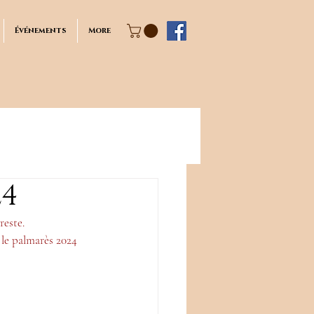
Événements
More
24
reste.
 le palmarès 2024 