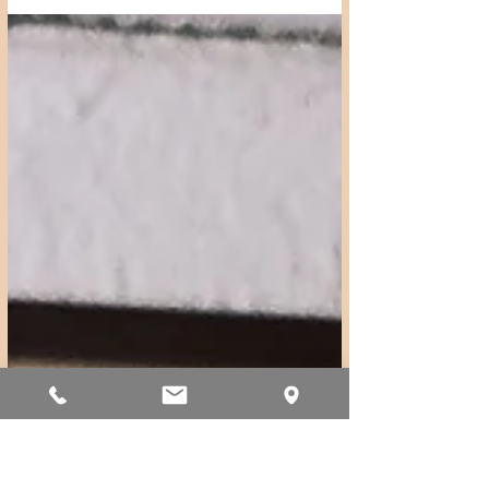
nos horizons Partageons la lumière chaleureuse
qu’elle nous apporte Nous vous souhaitons tous
nos vœux de santé, de sérénité et de bonheur pour
vous et vos proches Barthélémy, Florence et Jean
Gabriel DEVAY Viticulteurs en Beaujolais