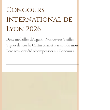
Concours
International de
Lyon 2026
Deux médailles d'Argent ! Nos cuvées Vieilles
Vignes de Roche Cattin 2024 et Passion de mon
Père 2024 ont été récompensées au Concours
International de Lyon 2026 D'un millésime tendre
et frais, nos Beaujolais issus de vinifications
traditionnelles ont su séduire les jurés N'hésitez
pas à venir les découvrir au caveau ainsi que
l'ensemble de notre gamme